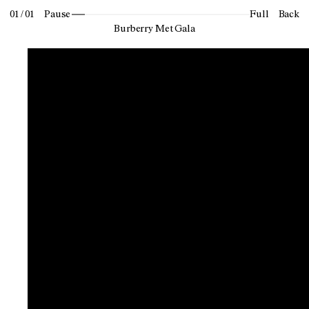
01 / 01
Pause
Full
Back
Burberry Met Gala