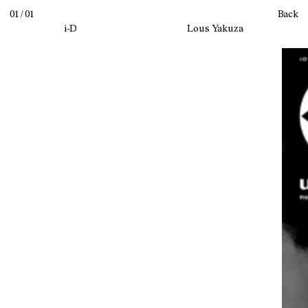
01 / 01
Back
i-D
Lous Yakuza